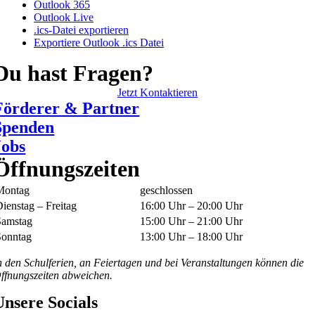
Outlook 365
Outlook Live
.ics-Datei exportieren
Exportiere Outlook .ics Datei
Du hast Fragen?
Jetzt Kontaktieren
Förderer & Partner
Spenden
Jobs
Öffnungszeiten
Montag
geschlossen
ienstag – Freitag
16:00 Uhr – 20:00 Uhr
Samstag
15:00 Uhr – 21:00 Uhr
Sonntag
13:00 Uhr – 18:00 Uhr
n den Schulferien, an Feiertagen und bei Veranstaltungen können die
ffnungszeiten abweichen.
Unsere Socials