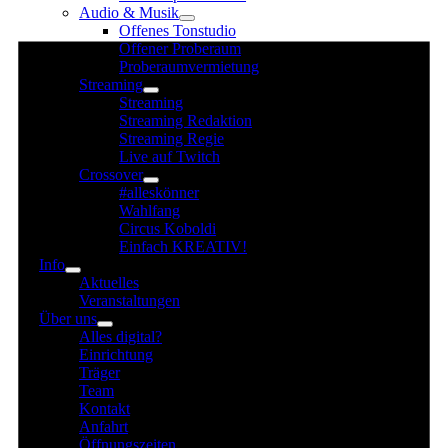
Audio & Musik
für
Offenes Tonstudio
31.
Offener Proberaum
Juli
Proberaumvermietung
Streaming
2025
Streaming
Streaming Redaktion
Streaming Regie
Live auf Twitch
Crossover
#alleskönner
Wahlfang
Circus Koboldi
Einfach KREATIV!
Info
Aktuelles
Veranstaltungen
Über uns
Alles digital?
Einrichtung
Träger
Team
Kontakt
Anfahrt
Öffnungszeiten