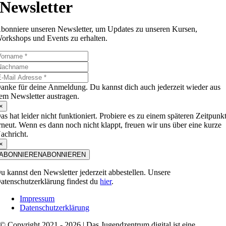
Newsletter
bonniere unseren Newsletter, um Updates zu unseren Kursen,
orkshops und Events zu erhalten.
anke für deine Anmeldung. Du kannst dich auch jederzeit wieder aus
em Newsletter austragen.
×
as hat leider nicht funktioniert. Probiere es zu einem späteren Zeitpunk
rneut. Wenn es dann noch nicht klappt, freuen wir uns über eine kurze
achricht.
×
ABONNIEREN
ABONNIEREN
u kannst den Newsletter jederzeit abbestellen. Unsere
atenschutzerklärung findest du
hier
.
Impressum
Datenschutzerklärung
© Copyright 2021 - 2026 | Das Jugendzentrum.digital ist eine