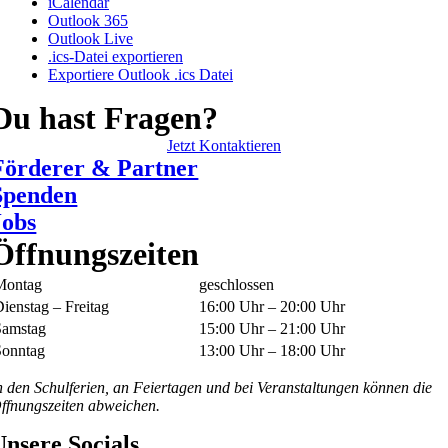
iCalendar
Outlook 365
Outlook Live
.ics-Datei exportieren
Exportiere Outlook .ics Datei
Du hast Fragen?
Jetzt Kontaktieren
Förderer & Partner
Spenden
Jobs
Öffnungszeiten
Montag
geschlossen
ienstag – Freitag
16:00 Uhr – 20:00 Uhr
Samstag
15:00 Uhr – 21:00 Uhr
Sonntag
13:00 Uhr – 18:00 Uhr
n den Schulferien, an Feiertagen und bei Veranstaltungen können die
ffnungszeiten abweichen.
Unsere Socials