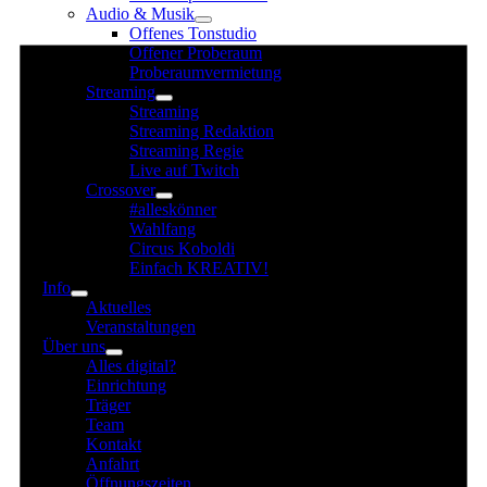
Audio & Musik
für
Offenes Tonstudio
14.
Offener Proberaum
August
Proberaumvermietung
Streaming
2025
Streaming
Streaming Redaktion
Streaming Regie
Live auf Twitch
Crossover
#alleskönner
Wahlfang
Circus Koboldi
Einfach KREATIV!
Info
Aktuelles
Veranstaltungen
Über uns
Alles digital?
Einrichtung
Träger
Team
Kontakt
Anfahrt
Öffnungszeiten