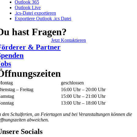
Outlook 365
Outlook Live
.ics-Datei exportieren
Exportiere Outlook .ics Datei
Du hast Fragen?
Jetzt Kontaktieren
Förderer & Partner
Spenden
Jobs
Öffnungszeiten
Montag
geschlossen
ienstag – Freitag
16:00 Uhr – 20:00 Uhr
Samstag
15:00 Uhr – 21:00 Uhr
Sonntag
13:00 Uhr – 18:00 Uhr
n den Schulferien, an Feiertagen und bei Veranstaltungen können die
ffnungszeiten abweichen.
Unsere Socials