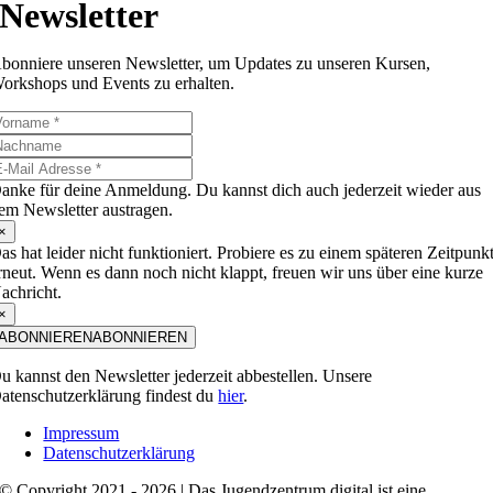
Newsletter
bonniere unseren Newsletter, um Updates zu unseren Kursen,
orkshops und Events zu erhalten.
anke für deine Anmeldung. Du kannst dich auch jederzeit wieder aus
em Newsletter austragen.
×
as hat leider nicht funktioniert. Probiere es zu einem späteren Zeitpunk
rneut. Wenn es dann noch nicht klappt, freuen wir uns über eine kurze
achricht.
×
ABONNIEREN
ABONNIEREN
u kannst den Newsletter jederzeit abbestellen. Unsere
atenschutzerklärung findest du
hier
.
Impressum
Datenschutzerklärung
© Copyright 2021 - 2026 | Das Jugendzentrum.digital ist eine