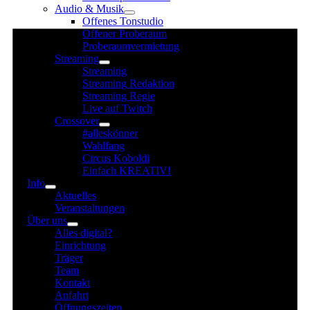
Audio & Musik
für
Offenes Tonstudio
29.
Offener Proberaum
Juli
Proberaumvermietung
Streaming
2025
Streaming
Streaming Redaktion
Streaming Regie
Live auf Twitch
Crossover
#alleskönner
Wahlfang
Circus Koboldi
Einfach KREATIV!
Info
Aktuelles
Veranstaltungen
Über uns
Alles digital?
Einrichtung
Träger
Team
Kontakt
Anfahrt
Öffnungszeiten