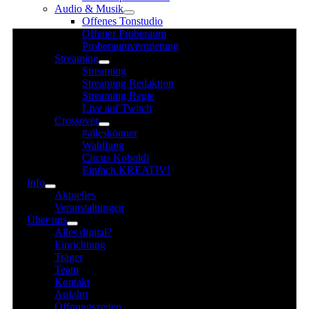
Audio & Musik
für
Offenes Tonstudio
31.
Offener Proberaum
Juli
Proberaumvermietung
Streaming
2025
Streaming
Streaming Redaktion
Streaming Regie
Live auf Twitch
Crossover
#alleskönner
Wahlfang
Circus Koboldi
Einfach KREATIV!
Info
Aktuelles
Veranstaltungen
Über uns
Alles digital?
Einrichtung
Träger
Team
Kontakt
Anfahrt
Öffnungszeiten