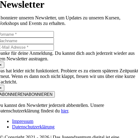
Newsletter
bonniere unseren Newsletter, um Updates zu unseren Kursen,
orkshops und Events zu erhalten.
anke für deine Anmeldung. Du kannst dich auch jederzeit wieder aus
em Newsletter austragen.
×
as hat leider nicht funktioniert. Probiere es zu einem späteren Zeitpunk
rneut. Wenn es dann noch nicht klappt, freuen wir uns über eine kurze
achricht.
×
ABONNIEREN
ABONNIEREN
u kannst den Newsletter jederzeit abbestellen. Unsere
atenschutzerklärung findest du
hier
.
Impressum
Datenschutzerklärung
© Copyright 2021 - 2026 | Das Jugendzentrum.digital ist eine