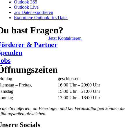
Outlook 365
Outlook Live
.ics-Datei exportieren
Exportiere Outlook .ics Datei
Du hast Fragen?
Jetzt Kontaktieren
Förderer & Partner
Spenden
Jobs
Öffnungszeiten
Montag
geschlossen
ienstag – Freitag
16:00 Uhr – 20:00 Uhr
Samstag
15:00 Uhr – 21:00 Uhr
Sonntag
13:00 Uhr – 18:00 Uhr
n den Schulferien, an Feiertagen und bei Veranstaltungen können die
ffnungszeiten abweichen.
Unsere Socials