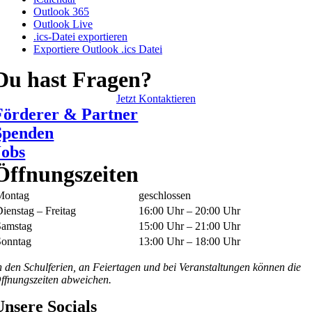
Outlook 365
Outlook Live
.ics-Datei exportieren
Exportiere Outlook .ics Datei
Du hast Fragen?
Jetzt Kontaktieren
Förderer & Partner
Spenden
Jobs
Öffnungszeiten
Montag
geschlossen
ienstag – Freitag
16:00 Uhr – 20:00 Uhr
Samstag
15:00 Uhr – 21:00 Uhr
Sonntag
13:00 Uhr – 18:00 Uhr
n den Schulferien, an Feiertagen und bei Veranstaltungen können die
ffnungszeiten abweichen.
Unsere Socials