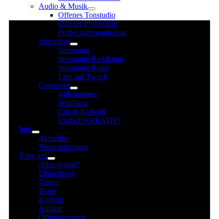
Audio & Musik
für
Offenes Tonstudio
2.
Offener Proberaum
August
Proberaumvermietung
Streaming
2025
Streaming
Streaming Redaktion
Streaming Regie
Live auf Twitch
Crossover
#alleskönner
Wahlfang
Circus Koboldi
Einfach KREATIV!
Info
Aktuelles
Veranstaltungen
Über uns
Alles digital?
Einrichtung
Träger
Team
Kontakt
Anfahrt
Öffnungszeiten