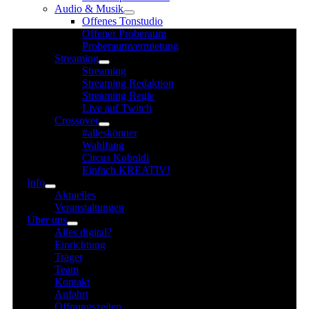
Audio & Musik
für
Offenes Tonstudio
2.
Offener Proberaum
August
Proberaumvermietung
Streaming
2025
Streaming
Streaming Redaktion
Streaming Regie
Live auf Twitch
Crossover
#alleskönner
Wahlfang
Circus Koboldi
Einfach KREATIV!
Info
Aktuelles
Veranstaltungen
Über uns
Alles digital?
Einrichtung
Träger
Team
Kontakt
Anfahrt
Öffnungszeiten