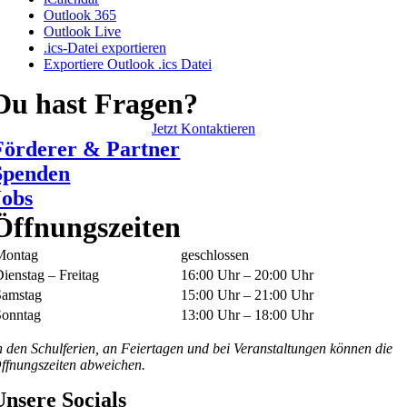
Outlook 365
Outlook Live
.ics-Datei exportieren
Exportiere Outlook .ics Datei
Du hast Fragen?
Jetzt Kontaktieren
Förderer & Partner
Spenden
Jobs
Öffnungszeiten
Montag
geschlossen
ienstag – Freitag
16:00 Uhr – 20:00 Uhr
Samstag
15:00 Uhr – 21:00 Uhr
Sonntag
13:00 Uhr – 18:00 Uhr
n den Schulferien, an Feiertagen und bei Veranstaltungen können die
ffnungszeiten abweichen.
Unsere Socials