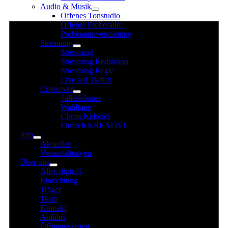
Audio & Musik
für
Offenes Tonstudio
30.
Offener Proberaum
August
Proberaumvermietung
Streaming
2025
Streaming
Streaming Redaktion
Streaming Regie
Live auf Twitch
Crossover
#alleskönner
Wahlfang
Circus Koboldi
Einfach KREATIV!
Info
Aktuelles
Veranstaltungen
Über uns
Alles digital?
Einrichtung
Träger
Team
Kontakt
Anfahrt
Öffnungszeiten