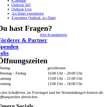
iCalendar
Outlook 365
Outlook Live
.ics-Datei exportieren
Exportiere Outlook .ics Datei
Du hast Fragen?
Jetzt Kontaktieren
Förderer & Partner
Spenden
Jobs
Öffnungszeiten
Montag
geschlossen
ienstag – Freitag
16:00 Uhr – 20:00 Uhr
Samstag
15:00 Uhr – 21:00 Uhr
Sonntag
13:00 Uhr – 18:00 Uhr
n den Schulferien, an Feiertagen und bei Veranstaltungen können die
ffnungszeiten abweichen.
Unsere Socials