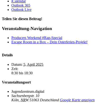
iCalendar
Outlook 365
Outlook Live
Teilen Sie diesen Beitrag!
Facebook
X
Reddit
LinkedIn
WhatsApp
Telegram
Tumblr
Pinterest
Vk
Xing
E-
Veranstaltung-Navigation
Mail
Producers Weekend #Rap-Special
Escape Room in a Box – Dein Osterferien-Projekt!
Details
Datum:
5. April 2025
Zeit:
8:30 bis 18:30
Veranstaltungsort
Jugendzentrum.digital
Sachsenbergstr. 10
Köln
,
NRW
51063
Deutschland
Google Karte anzeigen