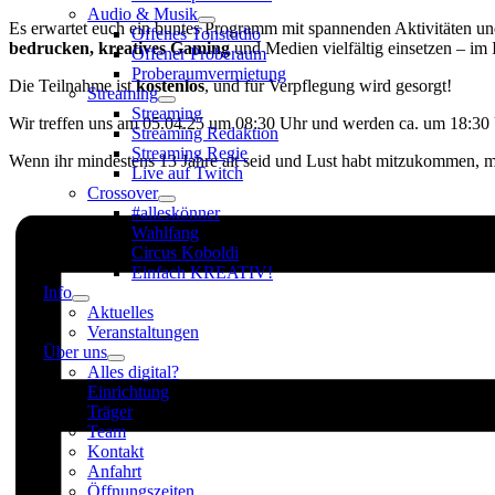
Audio & Musik
Es erwartet euch ein buntes Programm mit spannenden Aktivitäten u
Offenes Tonstudio
bedrucken, kreatives Gaming
und Medien vielfältig einsetzen – im 
Offener Proberaum
Proberaumvermietung
Die Teilnahme ist
kostenlos
, und für Verpflegung wird gesorgt!
Streaming
Streaming
Wir treffen uns am 05.04.25 um 08:30 Uhr und werden ca. um 18:30 U
Streaming Redaktion
Streaming Regie
Wenn ihr mindestens 13 Jahre alt seid und Lust habt mitzukommen, m
Live auf Twitch
Crossover
#alleskönner
Wahlfang
Circus Koboldi
Einfach KREATIV!
Info
Aktuelles
Veranstaltungen
Über uns
Alles digital?
Einrichtung
Träger
Team
Kontakt
Anfahrt
Öffnungszeiten