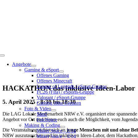
Toggle
Navigation
Angebote
Gaming & eSport
Offenes Gaming
Offenes Minecraft
League of Legends / eSport-Gruppe
HACKATHON das inklusive Ideen-Labor
FC26 (Fifa) / eSports-Gruppe
Valorant / eSport-Gruppe
5. April 2025 - 8:30
bis
18:30
Gaming ohne Grenzen
Foto & Video
Die LAG Lokale Medienarbeit NRW e.V. organisiert eine spannende 
Shot!
Angebot vor Ort und bieten euch auch die Möglichkeit, vom Jugendze
FotoSpace
Making & Coding
Die Veranstaltung richtet sich an
junge Menschen mit und ohne Beh
Maker Space – U14
NRW auszutauschen und im inklusiven Ideen-Labor, dem Hackathon, an
Maker Space – Ü14