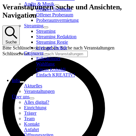
Audio & Musik
Veranstaltungen
Veranstaltungen Suche und Ansichten,
Offenes Tonstudio
für
Navigation
Offener Proberaum
29.
Proberaumvermietung
Juli
Streaming
Streaming
2025
Streaming Redaktion
Streaming Regie
Suche
Live auf Twitch
Bitte Schlüsselwort eingeben. Suche nach Veranstaltungen
Crossover
Schlüsselwort.
#alleskönner
Wahlfang
Circus Koboldi
Einfach KREATIV!
Info
Aktuelles
Veranstaltungen
Über uns
Alles digital?
Einrichtung
Träger
Team
Kontakt
Anfahrt
Öffnungszeiten