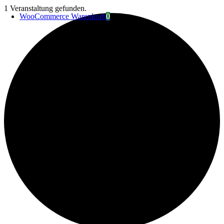
Zum
1 Veranstaltung gefunden.
WooCommerce Warenkorb
0
Inhalt
springen