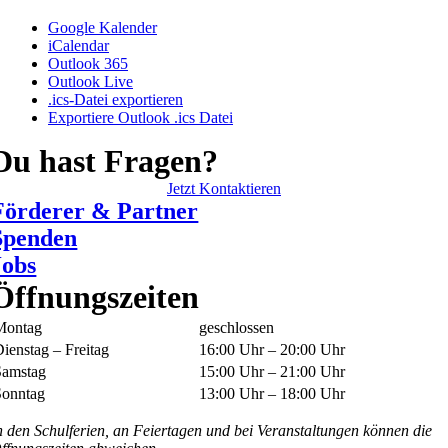
Google Kalender
iCalendar
Outlook 365
Outlook Live
.ics-Datei exportieren
Exportiere Outlook .ics Datei
Du hast Fragen?
Jetzt Kontaktieren
Förderer & Partner
Spenden
Jobs
Öffnungszeiten
Montag
geschlossen
ienstag – Freitag
16:00 Uhr – 20:00 Uhr
Samstag
15:00 Uhr – 21:00 Uhr
Sonntag
13:00 Uhr – 18:00 Uhr
n den Schulferien, an Feiertagen und bei Veranstaltungen können die