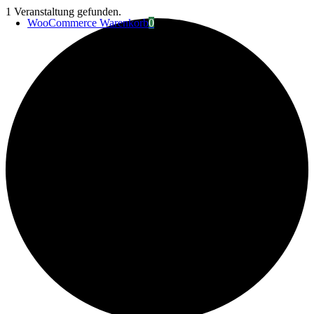
Zum
1 Veranstaltung gefunden.
WooCommerce Warenkorb
0
Inhalt
springen