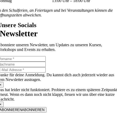
Sonntag
13:00 Uhr – 18:00 Uhr
n den Schulferien, an Feiertagen und bei Veranstaltungen können die
ffnungszeiten abweichen.
Unsere Socials
Newsletter
bonniere unseren Newsletter, um Updates zu unseren Kursen,
orkshops und Events zu erhalten.
anke für deine Anmeldung. Du kannst dich auch jederzeit wieder aus
em Newsletter austragen.
×
as hat leider nicht funktioniert. Probiere es zu einem späteren Zeitpunk
rneut. Wenn es dann noch nicht klappt, freuen wir uns über eine kurze
achricht.
×
ABONNIEREN
ABONNIEREN