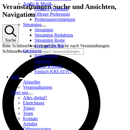
Audio & Musik
Veranstaltungen
Veranstaltungen Suche und Ansichten,
Offenes Tonstudio
für
Navigation
Offener Proberaum
13.
Proberaumvermietung
September
Streaming
Streaming
2025
Streaming Redaktion
Streaming Regie
Suche
Live auf Twitch
Bitte Schlüsselwort eingeben. Suche nach Veranstaltungen
Crossover
Schlüsselwort.
#alleskönner
Wahlfang
Circus Koboldi
Einfach KREATIV!
Info
Aktuelles
Veranstaltungen
Über uns
Alles digital?
Einrichtung
Träger
Team
Kontakt
Anfahrt
Öffnungszeiten