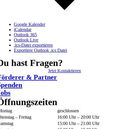
Google Kalender
iCalendar
Outlook 365
Outlook Live
.ics-Datei exportieren
Exportiere Outlook .ics Datei
Du hast Fragen?
Jetzt Kontaktieren
Förderer & Partner
Spenden
Jobs
Öffnungszeiten
Montag
geschlossen
ienstag – Freitag
16:00 Uhr – 20:00 Uhr
Samstag
15:00 Uhr – 21:00 Uhr