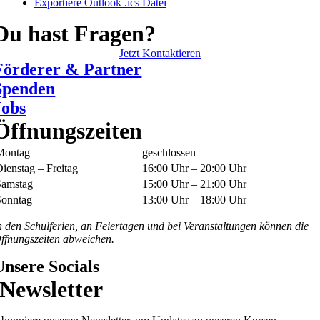
Exportiere Outlook .ics Datei
Du hast Fragen?
Jetzt Kontaktieren
Förderer & Partner
Spenden
Jobs
Öffnungszeiten
Montag
geschlossen
ienstag – Freitag
16:00 Uhr – 20:00 Uhr
Samstag
15:00 Uhr – 21:00 Uhr
Sonntag
13:00 Uhr – 18:00 Uhr
n den Schulferien, an Feiertagen und bei Veranstaltungen können die
ffnungszeiten abweichen.
Unsere Socials
Newsletter