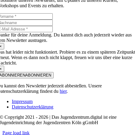
bonniere unseren Newsletter, um Updates zu unseren Kursen,
orkshops und Events zu erhalten.
anke für deine Anmeldung. Du kannst dich auch jederzeit wieder aus
em Newsletter austragen.
×
as hat leider nicht funktioniert. Probiere es zu einem späteren Zeitpunk
rneut. Wenn es dann noch nicht klappt, freuen wir uns über eine kurze
achricht.
×
ABONNIEREN
ABONNIEREN
u kannst den Newsletter jederzeit abbestellen. Unsere
atenschutzerklärung findest du
hier
.
Impressum
Datenschutzerklärung
© Copyright 2021 - 2026 | Das Jugendzentrum.digital ist eine
Jugendeinrichtung der Jugendzentren Köln gGmbH
Page load link