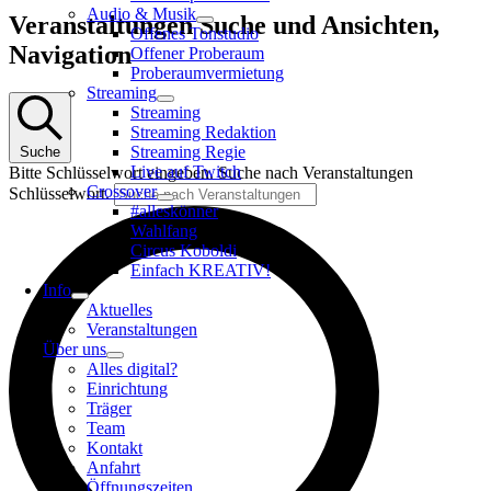
Audio & Musik
Veranstaltungen
Veranstaltungen Suche und Ansichten,
Offenes Tonstudio
Navigation
Offener Proberaum
Proberaumvermietung
Streaming
Streaming
Streaming Redaktion
Streaming Regie
Suche
Live auf Twitch
Bitte Schlüsselwort eingeben. Suche nach Veranstaltungen
Crossover
Schlüsselwort.
#alleskönner
Wahlfang
Circus Koboldi
Einfach KREATIV!
Info
Aktuelles
Veranstaltungen
Über uns
Alles digital?
Einrichtung
Träger
Team
Kontakt
Anfahrt
Öffnungszeiten