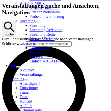
Audio & Musik
Veranstaltungen
Veranstaltungen Suche und Ansichten,
Offenes Tonstudio
Navigation
Offener Proberaum
Proberaumvermietung
Streaming
Streaming
Streaming Redaktion
Streaming Regie
Suche
Live auf Twitch
Bitte Schlüsselwort eingeben. Suche nach Veranstaltungen
Crossover
Schlüsselwort.
#alleskönner
Wahlfang
Circus Koboldi
Einfach KREATIV!
Info
Aktuelles
Veranstaltungen
Über uns
Alles digital?
Einrichtung
Träger
Team
Kontakt
Anfahrt
Öffnungszeiten