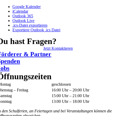
Google Kalender
iCalendar
Outlook 365
Outlook Live
.ics-Datei exportieren
Exportiere Outlook .ics Datei
Du hast Fragen?
Jetzt Kontaktieren
Förderer & Partner
Spenden
Jobs
Öffnungszeiten
Montag
geschlossen
ienstag – Freitag
16:00 Uhr – 20:00 Uhr
Samstag
15:00 Uhr – 21:00 Uhr
Sonntag
13:00 Uhr – 18:00 Uhr
n den Schulferien, an Feiertagen und bei Veranstaltungen können die
ffnungszeiten abweichen.