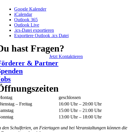
Google Kalender
iCalendar
Outlook 365
Outlook Live
.ics-Datei exportieren
Exportiere Outlook .ics Datei
Du hast Fragen?
Jetzt Kontaktieren
Förderer & Partner
Spenden
Jobs
Öffnungszeiten
Montag
geschlossen
ienstag – Freitag
16:00 Uhr – 20:00 Uhr
Samstag
15:00 Uhr – 21:00 Uhr
Sonntag
13:00 Uhr – 18:00 Uhr
n den Schulferien, an Feiertagen und bei Veranstaltungen können die