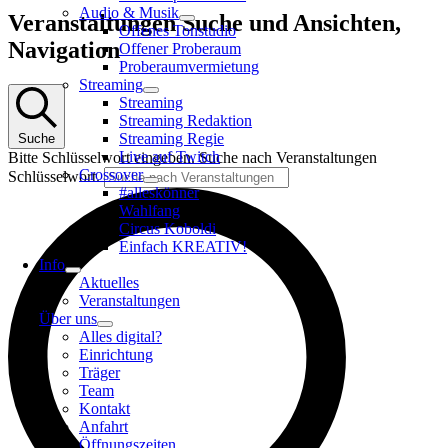
Audio & Musik
Veranstaltungen
Veranstaltungen Suche und Ansichten,
Offenes Tonstudio
Navigation
Offener Proberaum
Proberaumvermietung
Streaming
Streaming
Streaming Redaktion
Streaming Regie
Suche
Live auf Twitch
Bitte Schlüsselwort eingeben. Suche nach Veranstaltungen
Crossover
Schlüsselwort.
#alleskönner
Wahlfang
Circus Koboldi
Einfach KREATIV!
Info
Aktuelles
Veranstaltungen
Über uns
Alles digital?
Einrichtung
Träger
Team
Kontakt
Anfahrt
Öffnungszeiten