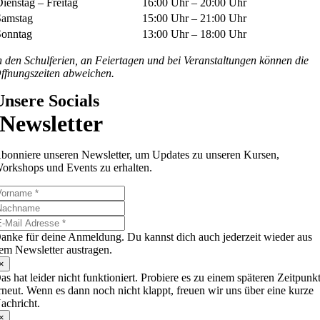
ienstag – Freitag
16:00 Uhr – 20:00 Uhr
Samstag
15:00 Uhr – 21:00 Uhr
Sonntag
13:00 Uhr – 18:00 Uhr
n den Schulferien, an Feiertagen und bei Veranstaltungen können die
ffnungszeiten abweichen.
Unsere Socials
Newsletter
bonniere unseren Newsletter, um Updates zu unseren Kursen,
orkshops und Events zu erhalten.
anke für deine Anmeldung. Du kannst dich auch jederzeit wieder aus
em Newsletter austragen.
×
as hat leider nicht funktioniert. Probiere es zu einem späteren Zeitpunk
rneut. Wenn es dann noch nicht klappt, freuen wir uns über eine kurze
achricht.
×