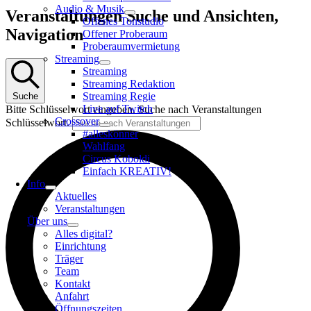
Audio & Musik
Veranstaltungen
Veranstaltungen Suche und Ansichten,
Offenes Tonstudio
Navigation
Offener Proberaum
Proberaumvermietung
Streaming
Streaming
Streaming Redaktion
Streaming Regie
Suche
Live auf Twitch
Bitte Schlüsselwort eingeben. Suche nach Veranstaltungen
Crossover
Schlüsselwort.
#alleskönner
Wahlfang
Circus Koboldi
Einfach KREATIV!
Info
Aktuelles
Veranstaltungen
Über uns
Alles digital?
Einrichtung
Träger
Team
Kontakt
Anfahrt
Öffnungszeiten