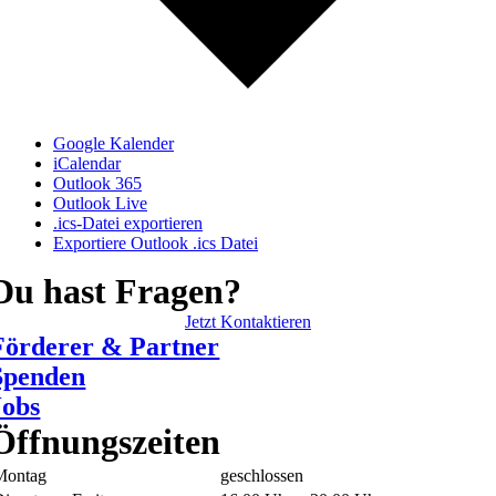
Google Kalender
iCalendar
Outlook 365
Outlook Live
.ics-Datei exportieren
Exportiere Outlook .ics Datei
Du hast Fragen?
Jetzt Kontaktieren
Förderer & Partner
Spenden
Jobs
Öffnungszeiten
Montag
geschlossen