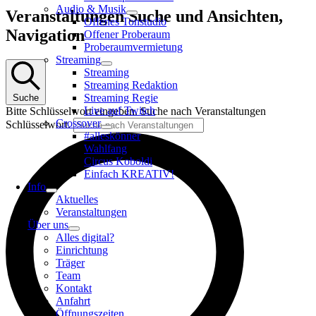
Audio & Musik
Veranstaltungen
Veranstaltungen Suche und Ansichten,
Offenes Tonstudio
Navigation
Offener Proberaum
Proberaumvermietung
Streaming
Streaming
Streaming Redaktion
Streaming Regie
Suche
Live auf Twitch
Bitte Schlüsselwort eingeben. Suche nach Veranstaltungen
Crossover
Schlüsselwort.
#alleskönner
Wahlfang
Circus Koboldi
Einfach KREATIV!
Info
Aktuelles
Veranstaltungen
Über uns
Alles digital?
Einrichtung
Träger
Team
Kontakt
Anfahrt
Öffnungszeiten