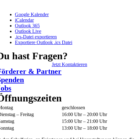
Google Kalender
iCalendar
Outlook 365
Outlook Live
.ics-Datei exportieren
Exportiere Outlook .ics Datei
Du hast Fragen?
Jetzt Kontaktieren
Förderer & Partner
Spenden
Jobs
Öffnungszeiten
Montag
geschlossen
ienstag – Freitag
16:00 Uhr – 20:00 Uhr
Samstag
15:00 Uhr – 21:00 Uhr
Sonntag
13:00 Uhr – 18:00 Uhr