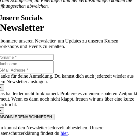
n den Schulferien, an Feiertagen und bei Veranstaltungen können die
ffnungszeiten abweichen.
Unsere Socials
Newsletter
bonniere unseren Newsletter, um Updates zu unseren Kursen,
orkshops und Events zu erhalten.
anke für deine Anmeldung. Du kannst dich auch jederzeit wieder aus
em Newsletter austragen.
×
as hat leider nicht funktioniert. Probiere es zu einem späteren Zeitpunk
rneut. Wenn es dann noch nicht klappt, freuen wir uns über eine kurze
achricht.
×
ABONNIEREN
ABONNIEREN
u kannst den Newsletter jederzeit abbestellen. Unsere
atenschutzerklärung findest du
hier
.