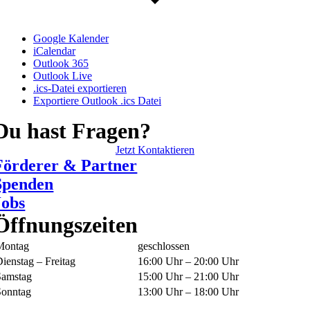
Google Kalender
iCalendar
Outlook 365
Outlook Live
.ics-Datei exportieren
Exportiere Outlook .ics Datei
Du hast Fragen?
Jetzt Kontaktieren
Förderer & Partner
Spenden
Jobs
Öffnungszeiten
Montag
geschlossen
ienstag – Freitag
16:00 Uhr – 20:00 Uhr
Samstag
15:00 Uhr – 21:00 Uhr
Sonntag
13:00 Uhr – 18:00 Uhr