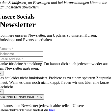
n den Schulferien, an Feiertagen und bei Veranstaltungen können die
ffnungszeiten abweichen.
Unsere Socials
Newsletter
bonniere unseren Newsletter, um Updates zu unseren Kursen,
orkshops und Events zu erhalten.
anke für deine Anmeldung. Du kannst dich auch jederzeit wieder aus
em Newsletter austragen.
×
as hat leider nicht funktioniert. Probiere es zu einem späteren Zeitpunk
rneut. Wenn es dann noch nicht klappt, freuen wir uns über eine kurze
achricht.
×
ABONNIEREN
ABONNIEREN
u kannst den Newsletter jederzeit abbestellen. Unsere
atenschutzerklärung findest du
hier
.