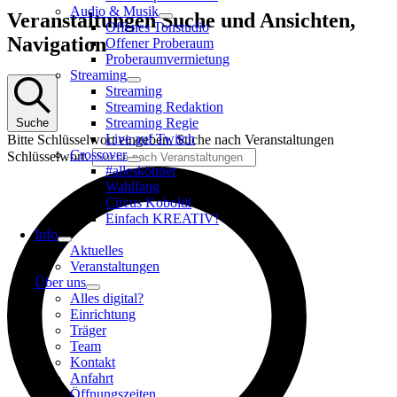
Audio & Musik
Veranstaltungen
Veranstaltungen Suche und Ansichten,
Offenes Tonstudio
Navigation
Offener Proberaum
Proberaumvermietung
Streaming
Streaming
Streaming Redaktion
Streaming Regie
Suche
Live auf Twitch
Bitte Schlüsselwort eingeben. Suche nach Veranstaltungen
Crossover
Schlüsselwort.
#alleskönner
Wahlfang
Circus Koboldi
Einfach KREATIV!
Info
Aktuelles
Veranstaltungen
Über uns
Alles digital?
Einrichtung
Träger
Team
Kontakt
Anfahrt
Öffnungszeiten