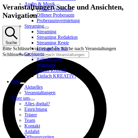
Audio & Musik
Veranstaltungen
Veranstaltungen Suche und Ansichten,
Offenes Tonstudio
Navigation
Offener Proberaum
Proberaumvermietung
Streaming
Streaming
Streaming Redaktion
Streaming Regie
Suche
Live auf Twitch
Bitte Schlüsselwort eingeben. Suche nach Veranstaltungen
Crossover
Schlüsselwort.
#alleskönner
Wahlfang
Circus Koboldi
Einfach KREATIV!
Info
Aktuelles
Veranstaltungen
Über uns
Alles digital?
Einrichtung
Träger
Team
Kontakt
Anfahrt
Öffnungszeiten