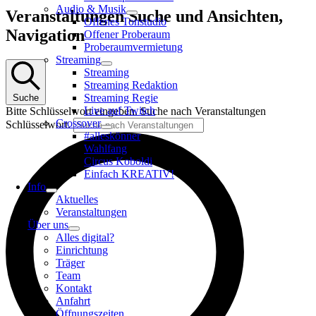
Audio & Musik
Veranstaltungen
Veranstaltungen Suche und Ansichten,
Offenes Tonstudio
Navigation
Offener Proberaum
Proberaumvermietung
Streaming
Streaming
Streaming Redaktion
Streaming Regie
Suche
Live auf Twitch
Bitte Schlüsselwort eingeben. Suche nach Veranstaltungen
Crossover
Schlüsselwort.
#alleskönner
Wahlfang
Circus Koboldi
Einfach KREATIV!
Info
Aktuelles
Veranstaltungen
Über uns
Alles digital?
Einrichtung
Träger
Team
Kontakt
Anfahrt
Öffnungszeiten