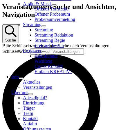
Audio & Musik
Veranstaltungen
Veranstaltungen Suche und Ansichten,
Offenes Tonstudio
Navigation
Offener Proberaum
Proberaumvermietung
Streaming
Streaming
Streaming Redaktion
Streaming Regie
Suche
Live auf Twitch
Bitte Schlüsselwort eingeben. Suche nach Veranstaltungen
Crossover
Schlüsselwort.
#alleskönner
Wahlfang
Circus Koboldi
Einfach KREATIV!
Info
Aktuelles
Veranstaltungen
Über uns
Alles digital?
Einrichtung
Träger
Team
Kontakt
Anfahrt
Öffnungszeiten