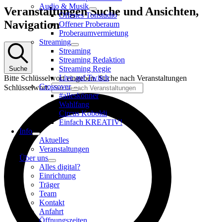
Audio & Musik
Veranstaltungen
Veranstaltungen Suche und Ansichten,
Offenes Tonstudio
Navigation
Offener Proberaum
Proberaumvermietung
Streaming
Streaming
Streaming Redaktion
Streaming Regie
Suche
Live auf Twitch
Bitte Schlüsselwort eingeben. Suche nach Veranstaltungen
Crossover
Schlüsselwort.
#alleskönner
Wahlfang
Circus Koboldi
Einfach KREATIV!
Info
Aktuelles
Veranstaltungen
Über uns
Alles digital?
Einrichtung
Träger
Team
Kontakt
Anfahrt
Öffnungszeiten