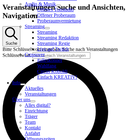
Audio & Musik
Veranstaltungen
Veranstaltungen Suche und Ansichten,
Offenes Tonstudio
Navigation
Offener Proberaum
Proberaumvermietung
Streaming
Streaming
Streaming Redaktion
Streaming Regie
Suche
Live auf Twitch
Bitte Schlüsselwort eingeben. Suche nach Veranstaltungen
Crossover
Schlüsselwort.
#alleskönner
Wahlfang
Circus Koboldi
Einfach KREATIV!
Info
Aktuelles
Veranstaltungen
Über uns
Alles digital?
Einrichtung
Träger
Team
Kontakt
Anfahrt
Öffnungszeiten