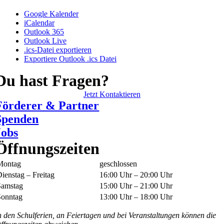
Google Kalender
iCalendar
Outlook 365
Outlook Live
.ics-Datei exportieren
Exportiere Outlook .ics Datei
Du hast Fragen?
Jetzt Kontaktieren
Förderer & Partner
Spenden
Jobs
Öffnungszeiten
Montag
geschlossen
ienstag – Freitag
16:00 Uhr – 20:00 Uhr
Samstag
15:00 Uhr – 21:00 Uhr
Sonntag
13:00 Uhr – 18:00 Uhr
n den Schulferien, an Feiertagen und bei Veranstaltungen können die