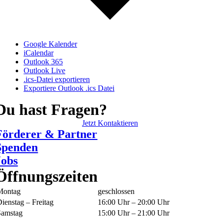
Google Kalender
iCalendar
Outlook 365
Outlook Live
.ics-Datei exportieren
Exportiere Outlook .ics Datei
Du hast Fragen?
Jetzt Kontaktieren
Förderer & Partner
Spenden
Jobs
Öffnungszeiten
Montag
geschlossen
ienstag – Freitag
16:00 Uhr – 20:00 Uhr
Samstag
15:00 Uhr – 21:00 Uhr