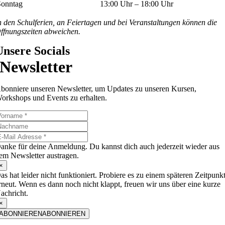
Sonntag
13:00 Uhr – 18:00 Uhr
n den Schulferien, an Feiertagen und bei Veranstaltungen können die
ffnungszeiten abweichen.
Unsere Socials
Newsletter
bonniere unseren Newsletter, um Updates zu unseren Kursen,
orkshops und Events zu erhalten.
anke für deine Anmeldung. Du kannst dich auch jederzeit wieder aus
em Newsletter austragen.
×
as hat leider nicht funktioniert. Probiere es zu einem späteren Zeitpunk
rneut. Wenn es dann noch nicht klappt, freuen wir uns über eine kurze
achricht.
×
ABONNIEREN
ABONNIEREN