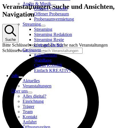
Audio & Musik
Veranstaltungen
Veranstaltungen Suche und Ansichten,
Offenes Tonstudio
Navigation
Offener Proberaum
Proberaumvermietung
Streaming
Streaming
Streaming Redaktion
Streaming Regie
Suche
Live auf Twitch
Bitte Schlüsselwort eingeben. Suche nach Veranstaltungen
Crossover
Schlüsselwort.
#alleskönner
Wahlfang
Circus Koboldi
Einfach KREATIV!
Info
Aktuelles
Veranstaltungen
Über uns
Alles digital?
Einrichtung
Träger
Team
Kontakt
Anfahrt
Öffnungszeiten