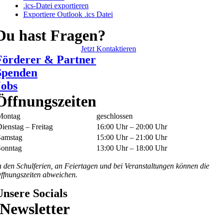
.ics-Datei exportieren
Exportiere Outlook .ics Datei
Du hast Fragen?
Jetzt Kontaktieren
Förderer & Partner
Spenden
Jobs
Öffnungszeiten
Montag
geschlossen
ienstag – Freitag
16:00 Uhr – 20:00 Uhr
Samstag
15:00 Uhr – 21:00 Uhr
Sonntag
13:00 Uhr – 18:00 Uhr
n den Schulferien, an Feiertagen und bei Veranstaltungen können die
ffnungszeiten abweichen.
Unsere Socials
Newsletter