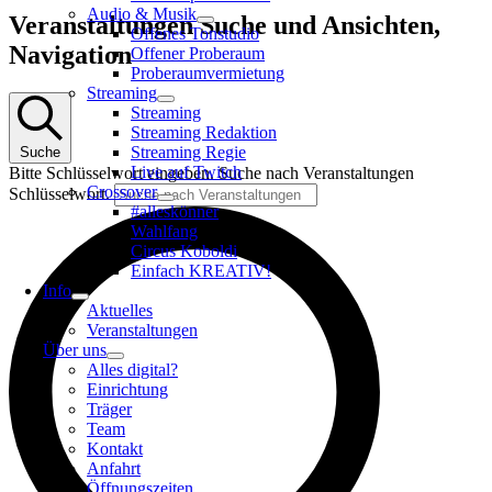
Audio & Musik
Veranstaltungen
Veranstaltungen Suche und Ansichten,
Offenes Tonstudio
Navigation
Offener Proberaum
Proberaumvermietung
Streaming
Streaming
Streaming Redaktion
Streaming Regie
Suche
Live auf Twitch
Bitte Schlüsselwort eingeben. Suche nach Veranstaltungen
Crossover
Schlüsselwort.
#alleskönner
Wahlfang
Circus Koboldi
Einfach KREATIV!
Info
Aktuelles
Veranstaltungen
Über uns
Alles digital?
Einrichtung
Träger
Team
Kontakt
Anfahrt
Öffnungszeiten