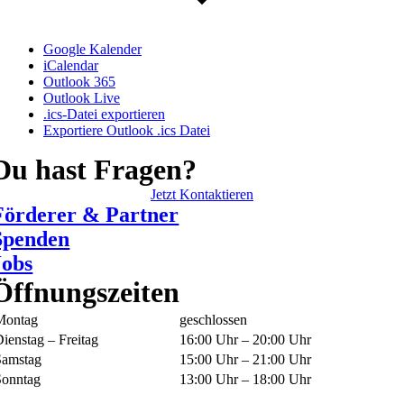
Google Kalender
iCalendar
Outlook 365
Outlook Live
.ics-Datei exportieren
Exportiere Outlook .ics Datei
Du hast Fragen?
Jetzt Kontaktieren
Förderer & Partner
Spenden
Jobs
Öffnungszeiten
Montag
geschlossen
ienstag – Freitag
16:00 Uhr – 20:00 Uhr
Samstag
15:00 Uhr – 21:00 Uhr
Sonntag
13:00 Uhr – 18:00 Uhr