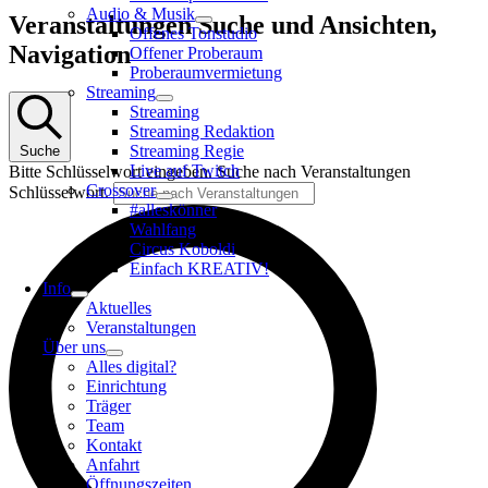
Audio & Musik
Veranstaltungen
Veranstaltungen Suche und Ansichten,
Offenes Tonstudio
Navigation
Offener Proberaum
Proberaumvermietung
Streaming
Streaming
Streaming Redaktion
Streaming Regie
Suche
Live auf Twitch
Bitte Schlüsselwort eingeben. Suche nach Veranstaltungen
Crossover
Schlüsselwort.
#alleskönner
Wahlfang
Circus Koboldi
Einfach KREATIV!
Info
Aktuelles
Veranstaltungen
Über uns
Alles digital?
Einrichtung
Träger
Team
Kontakt
Anfahrt
Öffnungszeiten