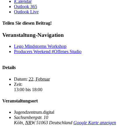
iCalendar
Outlook 365
Outlook Live
Teilen Sie diesen Beitrag!
Facebook
X
Reddit
LinkedIn
WhatsApp
Telegram
Tumblr
Pinterest
Vk
Xing
E-
Veranstaltung-Navigation
Mail
Lego Mindstorms Workshop
Producers Weekend #Offenes Studio
Details
Datum:
22. Februar
Zeit:
13:00 bis 18:00
Veranstaltungsort
Jugendzentrum.digital
Sachsenbergstr. 10
Köln
,
NRW
51063
Deutschland
Google Karte anzeigen