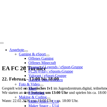
Toggle
Navigation
Angebote
Gaming & eSport
Offenes Gaming
Offenes Minecraft
League of Legends / eSport-Gruppe
EA FC 26 Turnier
FC26 (Fifa) / eSports-Gruppe
Valorant / eSport-Gruppe
22. Februar - 13:00
bis
18:00
Gaming ohne Grenzen
Foto & Video
Gespielt wird ein
klassisches 1v1
im Jugendzentrum.digital, teilnehm
Shot!
Wir starten an dem
Sonntag um 13:00 Uhr
und spielen bis ca. 18:00
FotoSpace
Making & Coding
Wann: 22.02.2026 von 13:00 Uhr – ca. 18:00 Uhr.
Maker Space – U14
Maker Space – Ü14