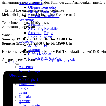
gemeinsam einen inspirierenden Film, der zum Nachdenken anregt. Se
Audio & Musik
Offenes Tonstudio
– Es gibt kostenloses Essen und Getränke –
Offener Proberaum
Melde dich jetzt an und bring deine Freunde mit!
Proberaumvermietung
Streaming
Teilnehmer:innenzahl begrenzt.
Streaming
Anmeldung per eMail nötig!
Streaming Redaktion
Streaming Regie
Wann:
Live auf Twitch
Samstag 12.10. von 14:00 Uhr bis 21:00 Uhr
Crossover
Sonntag 13.10. von 13:00 Uhr bis 18:00 Uhr
#alleskönner
Wahlfang
Kostenlos | gefördert durch: Money Pot (Demokratie Leben) & Rhein
Circus Koboldi
Einfach KREATIV!
Ansprechperson: Samira |
s.motz@digital.jugz.de
Info
Aktuelles
Veranstaltungen
Über uns
Alles digital?
Einrichtung
Träger
Team
Kontakt
Anfahrt
Öffnungszeiten