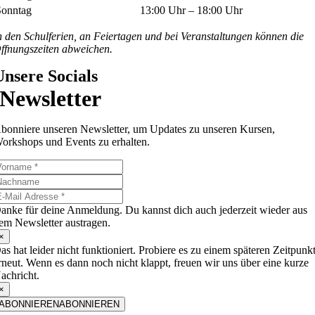
Sonntag
13:00 Uhr – 18:00 Uhr
n den Schulferien, an Feiertagen und bei Veranstaltungen können die
ffnungszeiten abweichen.
Unsere Socials
Newsletter
bonniere unseren Newsletter, um Updates zu unseren Kursen,
orkshops und Events zu erhalten.
anke für deine Anmeldung. Du kannst dich auch jederzeit wieder aus
em Newsletter austragen.
×
as hat leider nicht funktioniert. Probiere es zu einem späteren Zeitpunk
rneut. Wenn es dann noch nicht klappt, freuen wir uns über eine kurze
achricht.
×
ABONNIEREN
ABONNIEREN