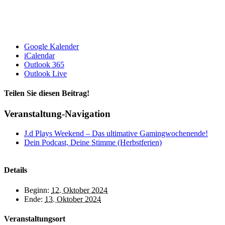
Google Kalender
iCalendar
Outlook 365
Outlook Live
Teilen Sie diesen Beitrag!
Facebook
X
Reddit
LinkedIn
WhatsApp
Telegram
Tumblr
Pinterest
Vk
Xing
E-
Veranstaltung-Navigation
Mail
J.d Plays Weekend – Das ultimative Gamingwochenende!
Dein Podcast, Deine Stimme (Herbstferien)
Details
Beginn:
12. Oktober 2024
Ende:
13. Oktober 2024
Veranstaltungsort