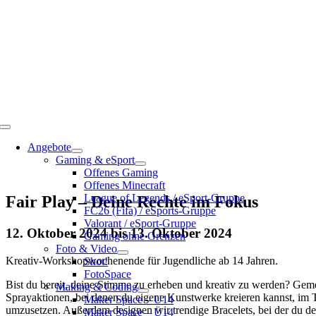
Toggle
Navigation
Angebote
Gaming & eSport
Offenes Gaming
Offenes Minecraft
League of Legends / eSport-Gruppe
Fair Play – Deine Rechte im Fokus
FC26 (Fifa) / eSports-Gruppe
Valorant / eSport-Gruppe
12. Oktober 2024
bis
13. Oktober 2024
Gaming ohne Grenzen
Foto & Video
Kreativ-Workshopwochenende für Jugendliche ab 14 Jahren.
Shot!
FotoSpace
Bist du bereit, deine Stimme zu erheben und kreativ zu werden? Gem
Making & Coding
Sprayaktionen, bei denen du eigene Kunstwerke kreieren kannst, im T
Maker Space – U14
umzusetzen. Außerdem designen wir trendige Bracelets, bei der du
Maker Space – Ü14