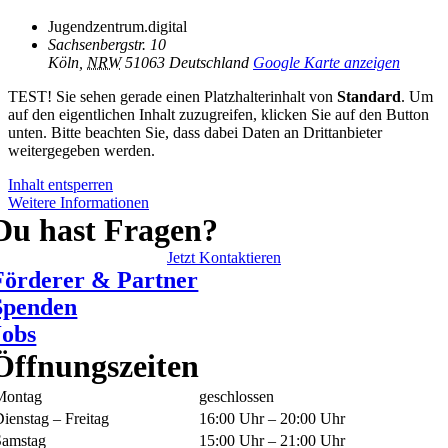
Jugendzentrum.digital
Sachsenbergstr. 10
Köln
,
NRW
51063
Deutschland
Google Karte anzeigen
TEST! Sie sehen gerade einen Platzhalterinhalt von
Standard
. Um
auf den eigentlichen Inhalt zuzugreifen, klicken Sie auf den Button
unten. Bitte beachten Sie, dass dabei Daten an Drittanbieter
weitergegeben werden.
Inhalt entsperren
Weitere Informationen
Du hast Fragen?
Jetzt Kontaktieren
Förderer & Partner
Spenden
Jobs
Öffnungszeiten
Montag
geschlossen
ienstag – Freitag
16:00 Uhr – 20:00 Uhr
Samstag
15:00 Uhr – 21:00 Uhr