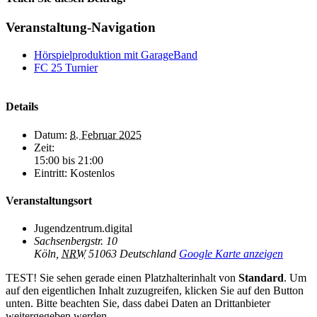
Facebook
X
Reddit
LinkedIn
WhatsApp
Telegram
Tumblr
Pinterest
Vk
Xing
E-
Veranstaltung-Navigation
Mail
Hörspielproduktion mit GarageBand
FC 25 Turnier
Details
Datum:
8. Februar 2025
Zeit:
15:00 bis 21:00
Eintritt:
Kostenlos
Veranstaltungsort
Jugendzentrum.digital
Sachsenbergstr. 10
Köln
,
NRW
51063
Deutschland
Google Karte anzeigen
TEST! Sie sehen gerade einen Platzhalterinhalt von
Standard
. Um
auf den eigentlichen Inhalt zuzugreifen, klicken Sie auf den Button
unten. Bitte beachten Sie, dass dabei Daten an Drittanbieter
weitergegeben werden.