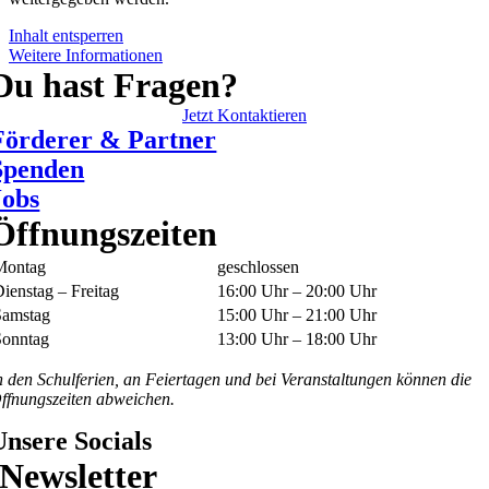
Inhalt entsperren
Weitere Informationen
Du hast Fragen?
Jetzt Kontaktieren
Förderer & Partner
Spenden
Jobs
Öffnungszeiten
Montag
geschlossen
ienstag – Freitag
16:00 Uhr – 20:00 Uhr
Samstag
15:00 Uhr – 21:00 Uhr
Sonntag
13:00 Uhr – 18:00 Uhr
n den Schulferien, an Feiertagen und bei Veranstaltungen können die
ffnungszeiten abweichen.
Unsere Socials
Newsletter