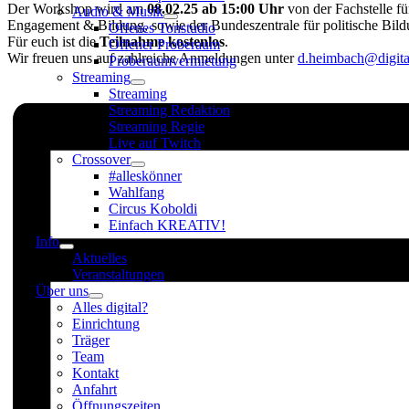
Der Workshop wird am
08.02.25 ab 15:00 Uhr
von der Fachstelle f
Audio & Musik
Engagement & Bildung, sowie der Bundeszentrale für politische Bild
Offenes Tonstudio
Für euch ist die
Teilnahme kostenlos
.
Offener Proberaum
Wir freuen uns auf zahlreiche Anmeldungen unter
d.heimbach@digita
Proberaumvermietung
Streaming
Streaming
Streaming Redaktion
Streaming Regie
Live auf Twitch
Crossover
#alleskönner
Wahlfang
Circus Koboldi
Einfach KREATIV!
Info
Aktuelles
Veranstaltungen
Über uns
Alles digital?
Einrichtung
Träger
Team
Kontakt
Anfahrt
Öffnungszeiten