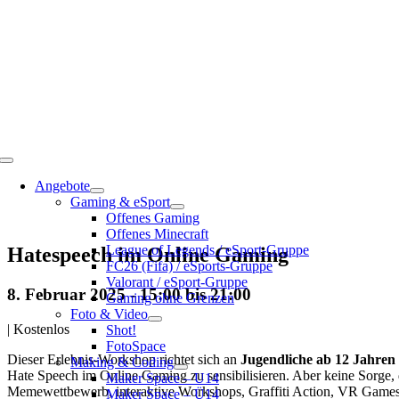
Toggle
Navigation
Angebote
Gaming & eSport
Offenes Gaming
Offenes Minecraft
League of Legends / eSport-Gruppe
Hatespeech im Online Gaming
FC26 (Fifa) / eSports-Gruppe
Valorant / eSport-Gruppe
8. Februar 2025 - 15:00
bis
21:00
Gaming ohne Grenzen
Foto & Video
|
Kostenlos
Shot!
FotoSpace
Dieser Erlebnis-Workshop richtet sich an
Jugendliche ab 12 Jahren 
Making & Coding
Hate Speech im Online Gaming zu sensibilisieren. Aber keine Sorge, d
Maker Space – U14
Memewettbewerb, interaktive Workshops, Graffiti Action, VR Games, 
Maker Space – Ü14