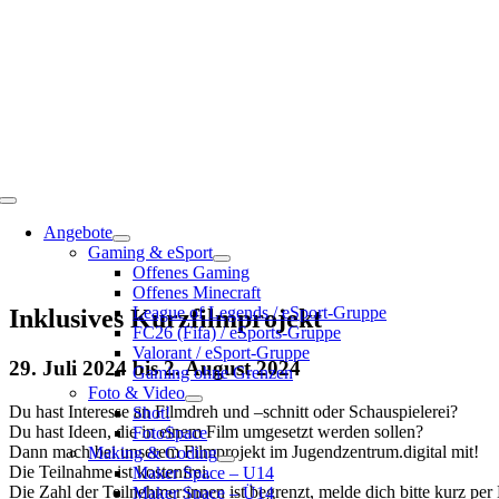
Toggle
Navigation
Angebote
Gaming & eSport
Offenes Gaming
Offenes Minecraft
League of Legends / eSport-Gruppe
Inklusives Kurzfilmprojekt
FC26 (Fifa) / eSports-Gruppe
Valorant / eSport-Gruppe
29. Juli 2024
bis
2. August 2024
Gaming ohne Grenzen
Foto & Video
Du hast Interesse an Filmdreh und –schnitt oder Schauspielerei?
Shot!
Du hast Ideen, die in einem Film umgesetzt werden sollen?
FotoSpace
Dann mach bei unserem Filmprojekt im Jugendzentrum.digital mit!
Making & Coding
Die Teilnahme ist kostenfrei.
Maker Space – U14
Die Zahl der Teilnehmer:innen ist begrenzt, melde dich bitte kurz per
Maker Space – Ü14