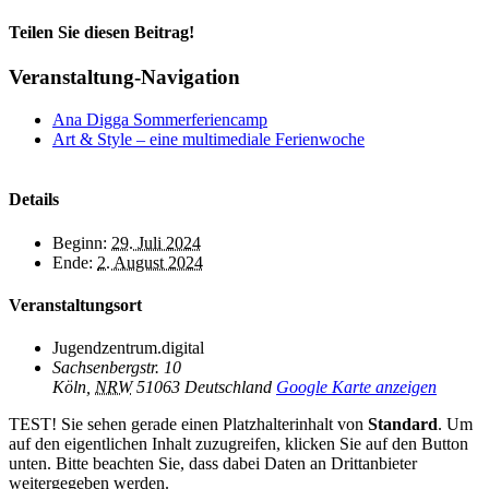
Teilen Sie diesen Beitrag!
Facebook
X
Reddit
LinkedIn
WhatsApp
Telegram
Tumblr
Pinterest
Vk
Xing
E-
Veranstaltung-Navigation
Mail
Ana Digga Sommerferiencamp
Art & Style – eine multimediale Ferienwoche
Details
Beginn:
29. Juli 2024
Ende:
2. August 2024
Veranstaltungsort
Jugendzentrum.digital
Sachsenbergstr. 10
Köln
,
NRW
51063
Deutschland
Google Karte anzeigen
TEST! Sie sehen gerade einen Platzhalterinhalt von
Standard
. Um
auf den eigentlichen Inhalt zuzugreifen, klicken Sie auf den Button
unten. Bitte beachten Sie, dass dabei Daten an Drittanbieter
weitergegeben werden.