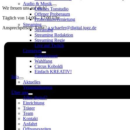
Audio & Musik
Wir freuen uns auf dich!
Offenes Tonstudio
Offener Proberaum
Täglich von 14:00 – 17:00 Uhr
Proberaumvermietung
Streaming
Ansprechperson: Anita /
a.schaefer@digital.jugz.de
Streaming
Streaming Redaktion
Streaming Regie
Live auf Twitch
Crossover
#alleskönner
Wahlfang
Circus Koboldi
Einfach KREATIV!
Info
Aktuelles
Veranstaltungen
Über uns
Alles digital?
Einrichtung
Träger
Team
Kontakt
Anfahrt
Öffnungszeiten