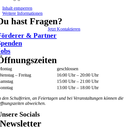
Inhalt entsperren
Weitere Informationen
Du hast Fragen?
Jetzt Kontaktieren
Förderer & Partner
Spenden
Jobs
Öffnungszeiten
Montag
geschlossen
ienstag – Freitag
16:00 Uhr – 20:00 Uhr
Samstag
15:00 Uhr – 21:00 Uhr
Sonntag
13:00 Uhr – 18:00 Uhr
n den Schulferien, an Feiertagen und bei Veranstaltungen können die
ffnungszeiten abweichen.
Unsere Socials
Newsletter