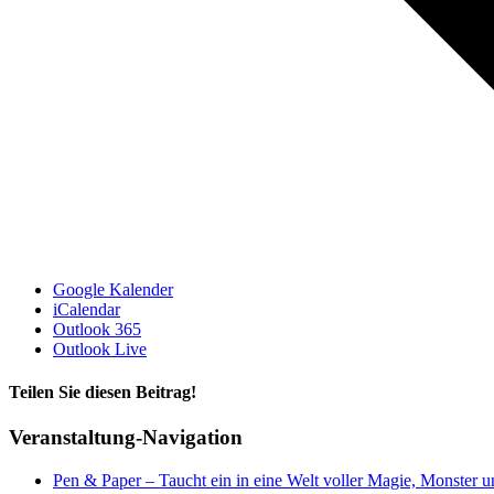
Google Kalender
iCalendar
Outlook 365
Outlook Live
Teilen Sie diesen Beitrag!
Facebook
X
Reddit
LinkedIn
WhatsApp
Telegram
Tumblr
Pinterest
Vk
Xing
E-
Veranstaltung-Navigation
Mail
Pen & Paper – Taucht ein in eine Welt voller Magie, Monster 