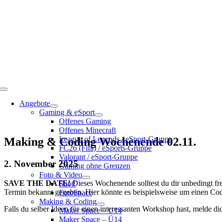
Toggle
Navigation
Angebote
Gaming & eSport
Offenes Gaming
Offenes Minecraft
League of Legends / eSport-Gruppe
Making & Coding Wochenende 02.11.
FC26 (Fifa) / eSports-Gruppe
Valorant / eSport-Gruppe
2. November 2025
Gaming ohne Grenzen
Foto & Video
SAVE THE DATE!
Dieses Wochenende solltest du dir unbedingt fre
Shot!
Termin bekannt gegeben. Hier könnte es beispielsweise um einen Co
FotoSpace
Making & Coding
Falls du selber Ideen für einen interessanten Workshop hast, melde di
Maker Space – U14
Maker Space – Ü14