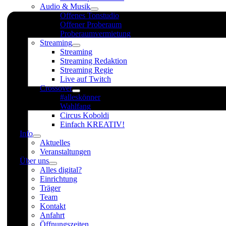
Audio & Musik
Offenes Tonstudio
Offener Proberaum
Proberaumvermietung
Streaming
Streaming
Streaming Redaktion
Streaming Regie
Live auf Twitch
Crossover
#alleskönner
Wahlfang
Circus Koboldi
Einfach KREATIV!
Info
Aktuelles
Veranstaltungen
Über uns
Alles digital?
Einrichtung
Träger
Team
Kontakt
Anfahrt
Öffnungszeiten