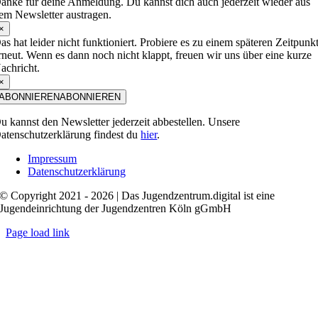
anke für deine Anmeldung. Du kannst dich auch jederzeit wieder aus
em Newsletter austragen.
×
as hat leider nicht funktioniert. Probiere es zu einem späteren Zeitpunk
rneut. Wenn es dann noch nicht klappt, freuen wir uns über eine kurze
achricht.
×
ABONNIEREN
ABONNIEREN
u kannst den Newsletter jederzeit abbestellen. Unsere
atenschutzerklärung findest du
hier
.
Impressum
Datenschutzerklärung
© Copyright 2021 - 2026 | Das Jugendzentrum.digital ist eine
Jugendeinrichtung der Jugendzentren Köln gGmbH
Page load link
Nach
oben