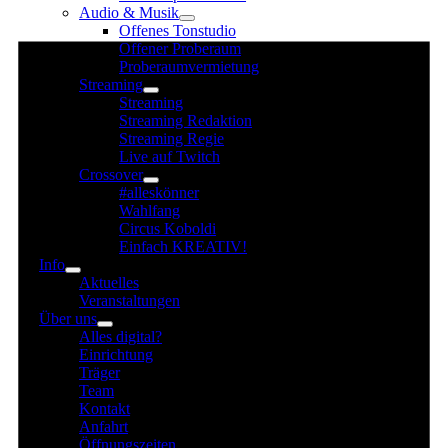
Audio & Musik
für
Offenes Tonstudio
2.
Offener Proberaum
Juli
Proberaumvermietung
Streaming
2025
Streaming
Streaming Redaktion
Streaming Regie
Live auf Twitch
Crossover
#alleskönner
Wahlfang
Circus Koboldi
Einfach KREATIV!
Info
Aktuelles
Veranstaltungen
Über uns
Alles digital?
Einrichtung
Träger
Team
Kontakt
Anfahrt
Öffnungszeiten