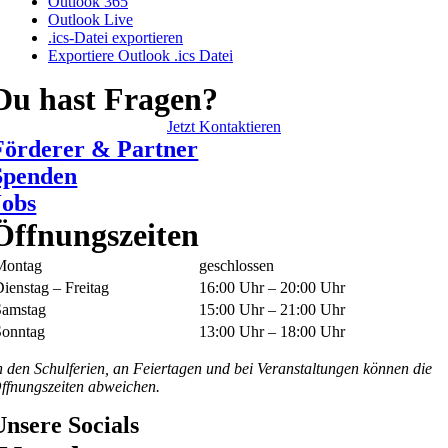
Outlook 365
Outlook Live
.ics-Datei exportieren
Exportiere Outlook .ics Datei
Du hast Fragen?
Jetzt Kontaktieren
Förderer & Partner
Spenden
Jobs
Öffnungszeiten
Montag
geschlossen
ienstag – Freitag
16:00 Uhr – 20:00 Uhr
Samstag
15:00 Uhr – 21:00 Uhr
Sonntag
13:00 Uhr – 18:00 Uhr
n den Schulferien, an Feiertagen und bei Veranstaltungen können die
ffnungszeiten abweichen.
Unsere Socials