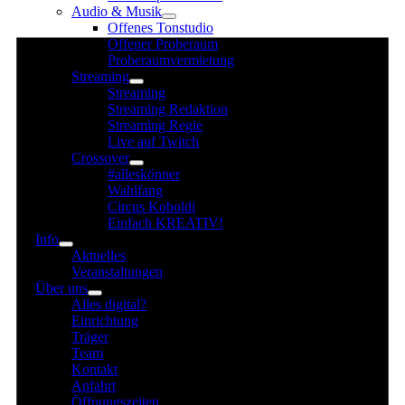
Audio & Musik
für
Offenes Tonstudio
20.
Offener Proberaum
Juli
Proberaumvermietung
Streaming
2025
Streaming
Streaming Redaktion
Streaming Regie
Live auf Twitch
Crossover
#alleskönner
Wahlfang
Circus Koboldi
Einfach KREATIV!
Info
Aktuelles
Veranstaltungen
Über uns
Alles digital?
Einrichtung
Träger
Team
Kontakt
Anfahrt
Öffnungszeiten