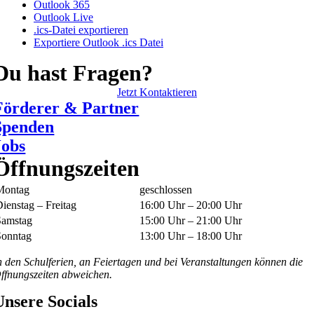
Outlook 365
Outlook Live
.ics-Datei exportieren
Exportiere Outlook .ics Datei
Du hast Fragen?
Jetzt Kontaktieren
Förderer & Partner
Spenden
Jobs
Öffnungszeiten
Montag
geschlossen
ienstag – Freitag
16:00 Uhr – 20:00 Uhr
Samstag
15:00 Uhr – 21:00 Uhr
Sonntag
13:00 Uhr – 18:00 Uhr
n den Schulferien, an Feiertagen und bei Veranstaltungen können die
ffnungszeiten abweichen.
Unsere Socials