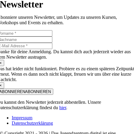
Newsletter
bonniere unseren Newsletter, um Updates zu unseren Kursen,
orkshops und Events zu erhalten.
anke für deine Anmeldung. Du kannst dich auch jederzeit wieder aus
em Newsletter austragen.
×
as hat leider nicht funktioniert. Probiere es zu einem späteren Zeitpunk
rneut. Wenn es dann noch nicht klappt, freuen wir uns über eine kurze
achricht.
×
ABONNIEREN
ABONNIEREN
u kannst den Newsletter jederzeit abbestellen. Unsere
atenschutzerklärung findest du
hier
.
Impressum
Datenschutzerklärung
© Copyright 2021 - 2026 | Das Jugendzentrum.digital ist eine