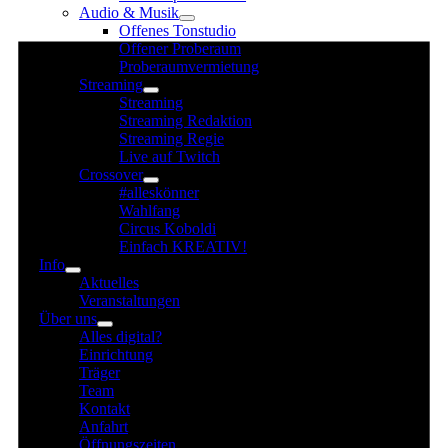
Audio & Musik
für
Offenes Tonstudio
30.
Offener Proberaum
September
Proberaumvermietung
Streaming
2025
Streaming
Streaming Redaktion
Streaming Regie
Live auf Twitch
Crossover
#alleskönner
Wahlfang
Circus Koboldi
Einfach KREATIV!
Info
Aktuelles
Veranstaltungen
Über uns
Alles digital?
Einrichtung
Träger
Team
Kontakt
Anfahrt
Öffnungszeiten