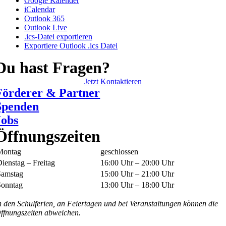
Google Kalender
iCalendar
Outlook 365
Outlook Live
.ics-Datei exportieren
Exportiere Outlook .ics Datei
Du hast Fragen?
Jetzt Kontaktieren
Förderer & Partner
Spenden
Jobs
Öffnungszeiten
Montag
geschlossen
ienstag – Freitag
16:00 Uhr – 20:00 Uhr
Samstag
15:00 Uhr – 21:00 Uhr
Sonntag
13:00 Uhr – 18:00 Uhr
n den Schulferien, an Feiertagen und bei Veranstaltungen können die
ffnungszeiten abweichen.