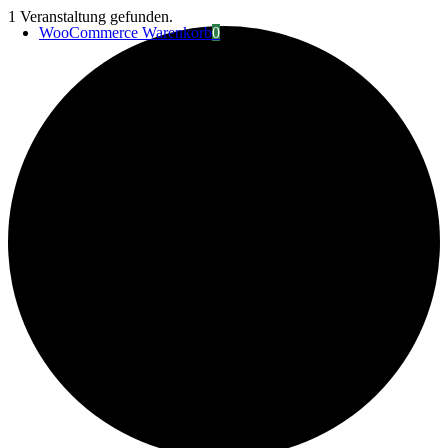
Zum
1 Veranstaltung gefunden.
WooCommerce Warenkorb
0
Inhalt
springen