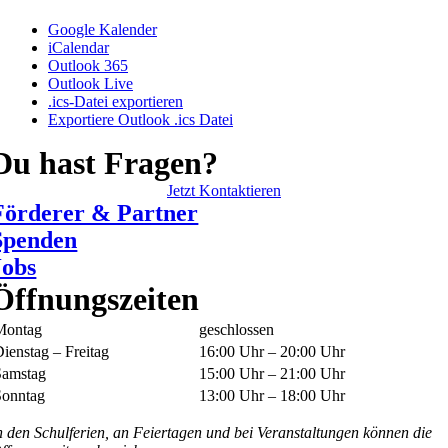
Google Kalender
iCalendar
Outlook 365
Outlook Live
.ics-Datei exportieren
Exportiere Outlook .ics Datei
Du hast Fragen?
Jetzt Kontaktieren
Förderer & Partner
Spenden
Jobs
Öffnungszeiten
Montag
geschlossen
ienstag – Freitag
16:00 Uhr – 20:00 Uhr
Samstag
15:00 Uhr – 21:00 Uhr
Sonntag
13:00 Uhr – 18:00 Uhr
n den Schulferien, an Feiertagen und bei Veranstaltungen können die