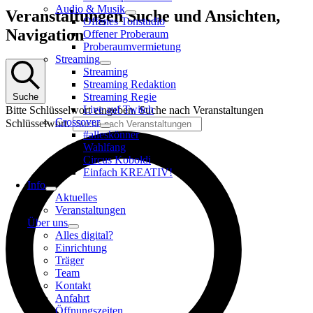
Audio & Musik
Veranstaltungen
Veranstaltungen Suche und Ansichten,
Offenes Tonstudio
für
Navigation
Offener Proberaum
14.
Proberaumvermietung
März
Streaming
Streaming
2026
Streaming Redaktion
Streaming Regie
Suche
Live auf Twitch
Bitte Schlüsselwort eingeben. Suche nach Veranstaltungen
Crossover
Schlüsselwort.
#alleskönner
Wahlfang
Circus Koboldi
Einfach KREATIV!
Info
Aktuelles
Veranstaltungen
Über uns
Alles digital?
Einrichtung
Träger
Team
Kontakt
Anfahrt
Öffnungszeiten