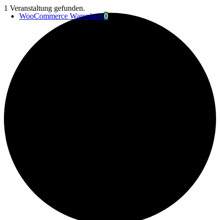
Zum
1 Veranstaltung gefunden.
WooCommerce Warenkorb
0
Inhalt
springen