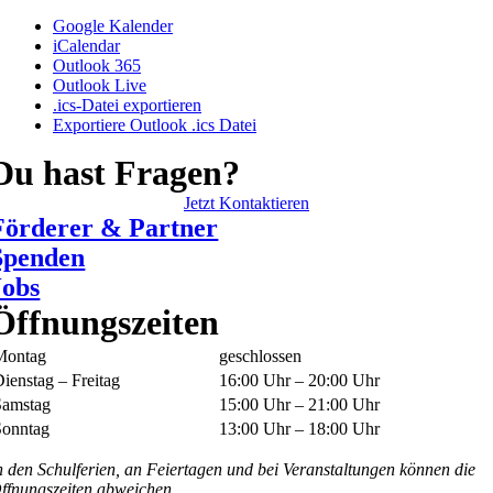
Google Kalender
iCalendar
Outlook 365
Outlook Live
.ics-Datei exportieren
Exportiere Outlook .ics Datei
Du hast Fragen?
Jetzt Kontaktieren
Förderer & Partner
Spenden
Jobs
Öffnungszeiten
Montag
geschlossen
ienstag – Freitag
16:00 Uhr – 20:00 Uhr
Samstag
15:00 Uhr – 21:00 Uhr
Sonntag
13:00 Uhr – 18:00 Uhr
n den Schulferien, an Feiertagen und bei Veranstaltungen können die
ffnungszeiten abweichen.