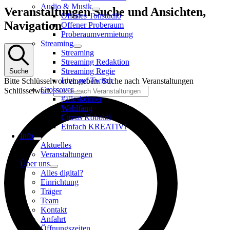
Audio & Musik
Veranstaltungen
Veranstaltungen Suche und Ansichten,
Offenes Tonstudio
für
Navigation
Offener Proberaum
11.
Proberaumvermietung
Oktober
Streaming
Streaming
2025
Streaming Redaktion
Streaming Regie
Suche
Live auf Twitch
Bitte Schlüsselwort eingeben. Suche nach Veranstaltungen
Crossover
Schlüsselwort.
#alleskönner
Wahlfang
Circus Koboldi
Einfach KREATIV!
Info
Aktuelles
Veranstaltungen
Über uns
Alles digital?
Einrichtung
Träger
Team
Kontakt
Anfahrt
Öffnungszeiten