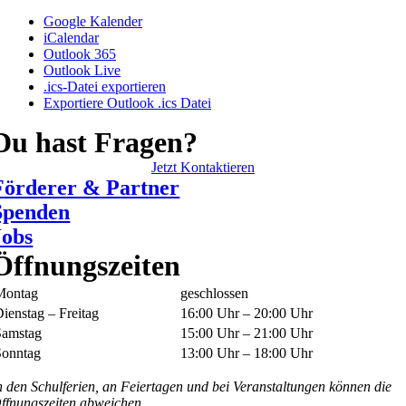
Google Kalender
iCalendar
Outlook 365
Outlook Live
.ics-Datei exportieren
Exportiere Outlook .ics Datei
Du hast Fragen?
Jetzt Kontaktieren
Förderer & Partner
Spenden
Jobs
Öffnungszeiten
Montag
geschlossen
ienstag – Freitag
16:00 Uhr – 20:00 Uhr
Samstag
15:00 Uhr – 21:00 Uhr
Sonntag
13:00 Uhr – 18:00 Uhr
n den Schulferien, an Feiertagen und bei Veranstaltungen können die
ffnungszeiten abweichen.