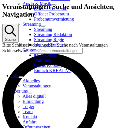
Audio & Musik
Veranstaltungen
Veranstaltungen Suche und Ansichten,
Offenes Tonstudio
für
Navigation
Offener Proberaum
12.
Proberaumvermietung
Oktober
Streaming
Streaming
2025
Streaming Redaktion
Streaming Regie
Suche
Live auf Twitch
Bitte Schlüsselwort eingeben. Suche nach Veranstaltungen
Crossover
Schlüsselwort.
#alleskönner
Wahlfang
Circus Koboldi
Einfach KREATIV!
Info
Aktuelles
Veranstaltungen
Über uns
Alles digital?
Einrichtung
Träger
Team
Kontakt
Anfahrt
Öffnungszeiten