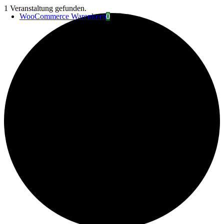
Zum
1 Veranstaltung gefunden.
WooCommerce Warenkorb
0
Inhalt
springen