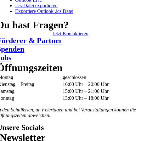
.ics-Datei exportieren
Exportiere Outlook .ics Datei
Du hast Fragen?
Jetzt Kontaktieren
Förderer & Partner
Spenden
Jobs
Öffnungszeiten
Montag
geschlossen
ienstag – Freitag
16:00 Uhr – 20:00 Uhr
Samstag
15:00 Uhr – 21:00 Uhr
Sonntag
13:00 Uhr – 18:00 Uhr
n den Schulferien, an Feiertagen und bei Veranstaltungen können die
ffnungszeiten abweichen.
Unsere Socials
Newsletter