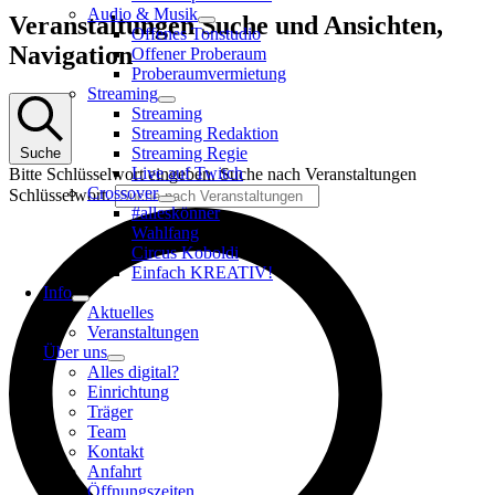
Audio & Musik
Veranstaltungen
Veranstaltungen Suche und Ansichten,
Offenes Tonstudio
Navigation
Offener Proberaum
Proberaumvermietung
Streaming
Streaming
Streaming Redaktion
Streaming Regie
Suche
Live auf Twitch
Bitte Schlüsselwort eingeben. Suche nach Veranstaltungen
Crossover
Schlüsselwort.
#alleskönner
Wahlfang
Circus Koboldi
Einfach KREATIV!
Info
Aktuelles
Veranstaltungen
Über uns
Alles digital?
Einrichtung
Träger
Team
Kontakt
Anfahrt
Öffnungszeiten